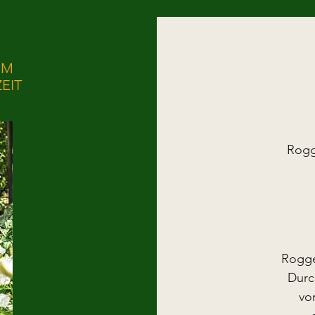
IM
EIT
Rogg
Rogge
Durc
vo